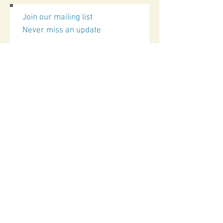
Join our mailing list
Never miss an update
Subscribe Now
לתקנון האתר
להצהרת
נגישות
שקד דלילה שפירא
054-6090504
shakedshapira@gmail.com
בניית אתר: מירב נדלר /
nmeirav@gmail.com
/