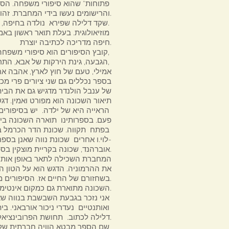
פתוחות" שהוא סיפורי משפחה. הסופרת המשוררת והעורכת שושנה ויג ערכה את הספר. הציורים
והרישומים נעשו בידי המחברת. זהו ספרה השני לאחר "גומות - שירה ארוטית" שיצא ב 2005.
שקד דלילה שפירא נולדה בחיפה, גדלה בקריות ומתגוררת בקריית חיים. היא גם ציירת ואוצרת.
מוזיאולוגית. בעלת תואר ראשון באמנות יצירה ולימודי ארץ-ישראל ותואר שני בכתיבה יוצרת אוניברסיטת
חיפה מדריכה לכתיבה יוצרת.
קובץ הסיפורים הוא סיפורי משפחה המוקדשים למשפחה. שמות הסיפורים הם : דלתות פתוחות,
הגבעה, גינת הירקות של אבא, התריס הירוק, החדר הקטן של הבנות, חוץ לארץ בשכונה אבו אסף,
אמילי, טעם של חוץ לארץ, אהבה אח
בספר נכללים גם שני ציורים פרי מכ
של ענבל הולנדר מדגיש גם את הבית
תיאור השכונה הוא מפורט ואמין. דגש
הראייה היא של ילדה. יש בסיפורים גם התרפקות נוסטלגית על השכונה ועל אותה אינטימיות חמימה של
פעם. בספרותינו תוארה השכונה ביצי
בפתח תקווה. שכונת הדר הכרמל ביצירותיהם של יצחק קרונזון, בני לנדאו, ירון אביטוב, דיויד סלע, נסים
לוי.ו אחרים שכונת נווה שאנן בספר של אמיר גוטפרוינד . שכונת אחוזה בספרי עליזה הרט ונפתלי בלבן-
אוברהנד, שכונה בקריית מוצקין בספרה של חנה קרן.
המחברת השכילה לתאר באופן אותנטי
את ההרמוניה. הדגש הוא על הטון ה
בשחזורם של החיים אז. הסיפורים מדגישים את תיאורה של השכונה. לא המספרת היא הניצבת במרכז.
השכונה מתוארת גם כמקום אינטימי קטן וגם כמרחב למשחקי הילדים. הגבעה תופסת מקום נכבד בקובץ.
אני נזכר בגבעת השבשבת בנווה שאנן לרגליה גדלתי. הוויית שכונה קרובה לטבע מבטאת גם חיים בריאים
ואותנטיים נעדרי ניכור אורבאני. בית, משחקים, גינה, גבעה, מסעדה, הול הם המקומות עליהם בחרה שקד
דלילה לכתוב. תחושת הפרובינציאליות וגם המוטיב של חוץ לארץ ברקע.
שם הספר מבטא הוויה חברתית של פעם. דלתות היו פתוחות. לא פחדו מגנבים. שכנים חשו חברות