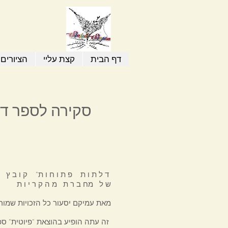
דף הבית
קצת עליי
הציורים 
סקירה לספר דלת
"ד ל ת ו ת פ ת ו ח ו ת" ק ו ב ץ ס י פ ו ר י ם
ש ל מח ב ר ת מ ה ק ר י ו ת
מאת עמיקם יסעור כל הזכויות שמורות מ
זה עתה הופיע בהוצאת "פיוטית" ספרה של המחברת בת הקריות שקד דלילה שפירא ,"דלתות