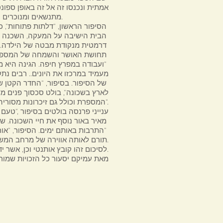
אמתית ונכנסו זה אל זה באופן ספונט
מתנשאים ומנוכרים.
הסיפור הראשון, "דלתות פתוחות", כולל את תיאור השכונה, הסבתא, ערימת השעועית, ההול במרכז
הבית הישיבה על המעקה, השכנה המפחידה, חוויית משק כנפי היונים. ההיפצעות היא חוויה אפיזודית מעט
דרמטית מנקודת מבטה של הילדה. תיאור השדה בסיפור השני "הגבעה" הוא חושני ומפורט. בולטת כאן
תחושת האושר והשמחה של המספרת. הסיפור, "גינת הירקות של אבא" מפליג כאן גם אל זיכרונות מחו"ל
ועבודה במפרץ חיפה. הגינה היא מקור לסיפוק ומימוש וגם להתבדחות של האב. הסיפור "התריס הירוק"
מעמיד במרכזו את היונים.. רבים נתק
של הסיפור. בסיפור, "החדר הקטן של הבנות" בולטת הדומיננטיות של השכנה במרפסת. בסיפור, "חוץ
לארץ בשכונה", בולט סכסוך פנים מ
המספרת וכולל גם זיכרונות מסוריה. דמוית של סב וסבתא ממלאות תפקיד מרכזי גם בסיפור, "אמילי".
ענייני פרנסה בולטים בסיפור ,"טע
מאיר באור נוסף את חיי השכונה. שני סיפורים מתארים פרשיות אהבה. הסיפור, "ההול" מאיר גם את נושא
התרבות באותם ימים. הסיפור, "אורחים בהול", מתאר את שגרת החיים בהול. הסיפור, "השדה והגבעה"
תורם לאותה אווירה של מרחב המשחקים.
לסיכום זהו קובץ אותנטי וכן, אשר ידבר אל ליבם של הקוראים, במיוחד אל אלה שגדלו בשכונה של פעם.
מאת עמיקם יסעור כל הזכויות שמורות מ